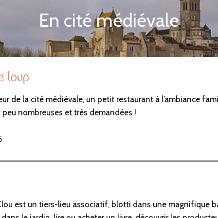
En cité médiévale
e loup
oeur de la cité médiévale, un petit restaurant à l’ambiance fam
ont peu nombreuses et très demandées !
5
Clou est un tiers-lieu associatif, blotti dans une magnifique b
 dans le jardin, lire ou acheter un livre, découvrir les product