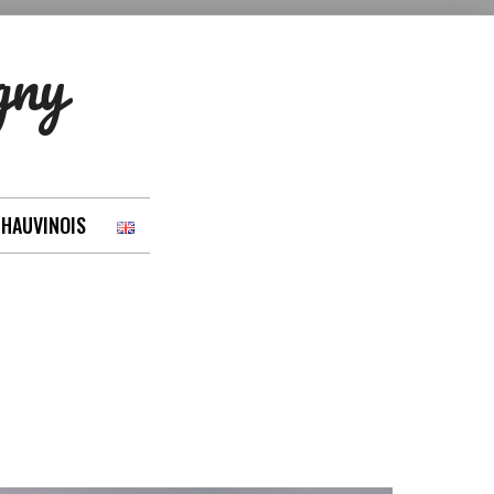
gny
CHAUVINOIS