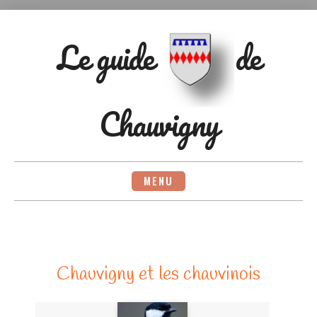
Aller
au
contenu
Le guide
de
Chauvigny
MENU
Chauvigny et les chauvinois